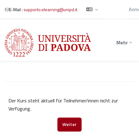
Sie sind als
Gast
Anme
E-Mail :
supporto.elearning@unipd.it
angemeldet
Zum Hauptinhalt
Mehr
Der Kurs steht aktuell für Teilnehmer/innen nicht zur
Verfügung.
Weiter