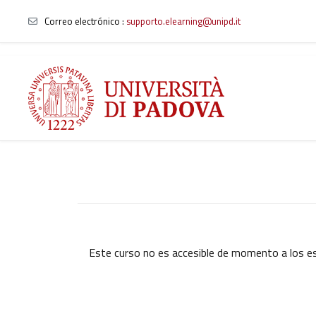
Correo electrónico :
supporto.elearning@unipd.it
Salta al contenido principal
Este curso no es accesible de momento a los e