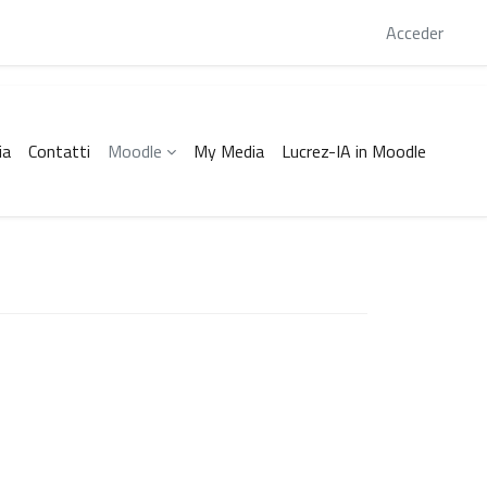
 este momento está usando el acceso para invitados
Acceder
ia
Contatti
Moodle
My Media
Lucrez-IA in Moodle