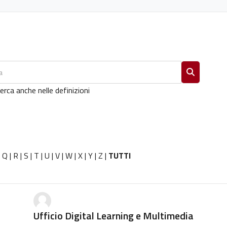
Cerca
erca anche nelle definizioni
|
Q
|
R
|
S
|
T
|
U
|
V
|
W
|
X
|
Y
|
Z
|
TUTTI
Ufficio Digital Learning e Multimedia