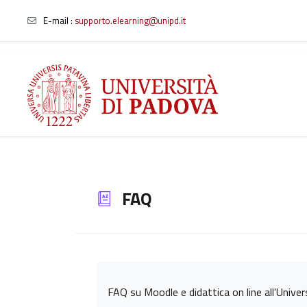
E-mail
:
supporto.elearning@unipd.it
Vai al contenuto principale
FAQ
Aggregazione dei criteri
FAQ su Moodle e didattica on line all'Unive