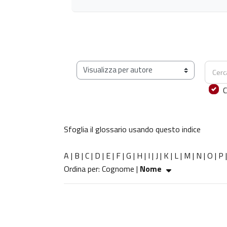
Cerca
Sfoglia il glossario usando questo indice
C
Sfoglia il glossario usando questo indice
A
|
B
|
C
|
D
|
E
|
F
|
G
|
H
|
I
|
J
|
K
|
L
|
M
|
N
|
O
|
P
Ordinato per Nome crescente
Ordina per:
Cognome
|
Nome