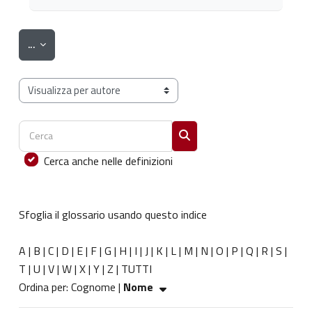
Esporta voci
...
Sfoglia il glossario usando questo indice
Cerca
Cerca
Cerca anche nelle definizioni
Sfoglia il glossario usando questo indice
A
|
B
|
C
|
D
|
E
|
F
|
G
|
H
|
I
|
J
|
K
|
L
|
M
|
N
|
O
|
P
|
Q
|
R
|
S
|
T
|
U
|
V
|
W
|
X
|
Y
|
Z
|
TUTTI
Ordinato per Nome crescente
Ordina per:
Cognome
|
Nome