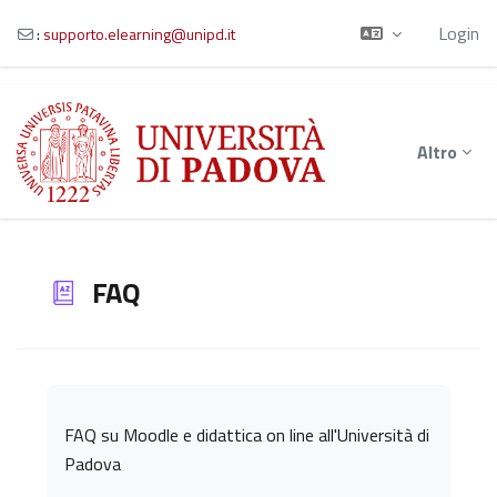
Login
:
supporto.elearning@unipd.it
Vai al contenuto principale
Altro
FAQ
Aggregazione dei criteri
FAQ su Moodle e didattica on line all'Università di
Padova