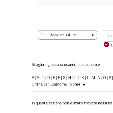
Cerca
Sfoglia il glossario usando questo indice
C
Sfoglia il glossario usando questo indice
A
|
B
|
C
|
D
|
E
|
F
|
G
|
H
|
I
|
J
|
K
|
L
|
M
|
N
|
O
|
P
Ordinato per Nome crescente
Ordina per:
Cognome
|
Nome
In questa sezione non è stato trovata nessuna