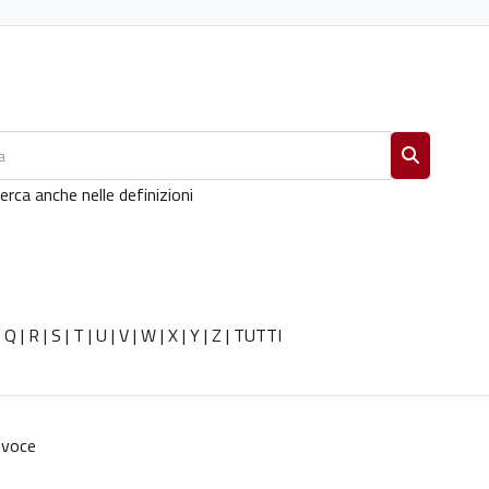
Cerca
erca anche nelle definizioni
|
Q
|
R
|
S
|
T
|
U
|
V
|
W
|
X
|
Y
|
Z
|
TUTTI
 voce