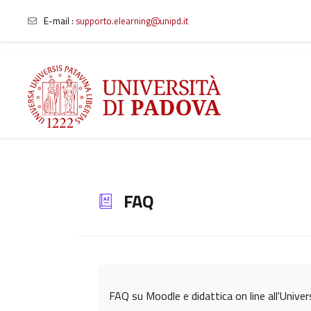
E-mail
:
supporto.elearning@unipd.it
Vai al contenuto principale
FAQ
Aggregazione dei criteri
FAQ su Moodle e didattica on line all'Unive