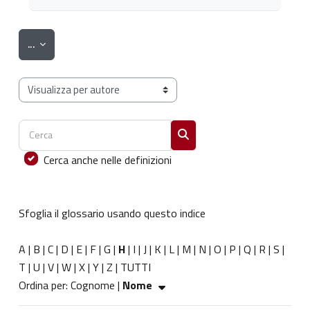
Esporta voci
...
Sfoglia il glossario usando questo indice
Cerca
Cerca
Cerca anche nelle definizioni
Sfoglia il glossario usando questo indice
A
|
B
|
C
|
D
|
E
|
F
|
G
|
H
|
I
|
J
|
K
|
L
|
M
|
N
|
O
|
P
|
Q
|
R
|
S
|
T
|
U
|
V
|
W
|
X
|
Y
|
Z
|
TUTTI
Ordinato per Nome crescente
Ordina per:
Cognome
|
Nome