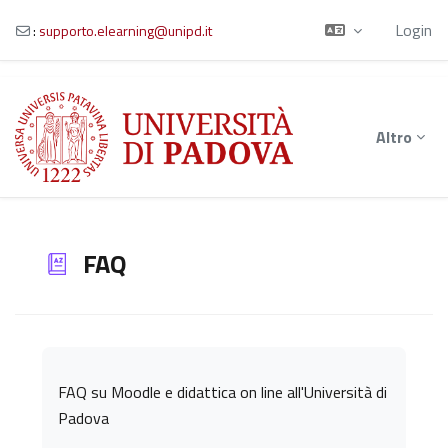
Login
:
supporto.elearning@unipd.it
Vai al contenuto principale
Altro
FAQ
Aggregazione dei criteri
FAQ su Moodle e didattica on line all'Università di
Padova