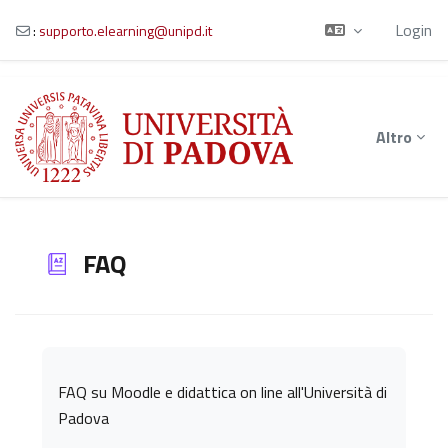
Login
:
supporto.elearning@unipd.it
Vai al contenuto principale
Altro
FAQ
Aggregazione dei criteri
FAQ su Moodle e didattica on line all'Università di
Padova