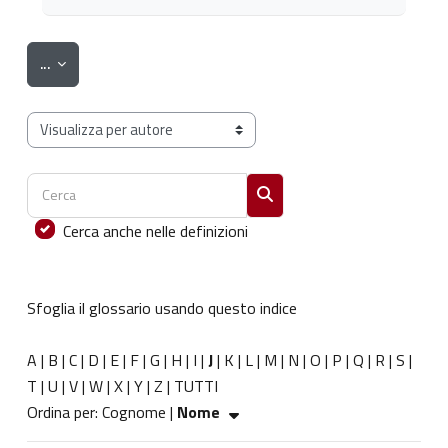
Esporta voci
...
Sfoglia il glossario usando questo indice
Cerca
Cerca
Cerca anche nelle definizioni
Sfoglia il glossario usando questo indice
A
|
B
|
C
|
D
|
E
|
F
|
G
|
H
|
I
|
J
|
K
|
L
|
M
|
N
|
O
|
P
|
Q
|
R
|
S
|
T
|
U
|
V
|
W
|
X
|
Y
|
Z
|
TUTTI
Ordinato per Nome crescente
Ordina per:
Cognome
|
Nome