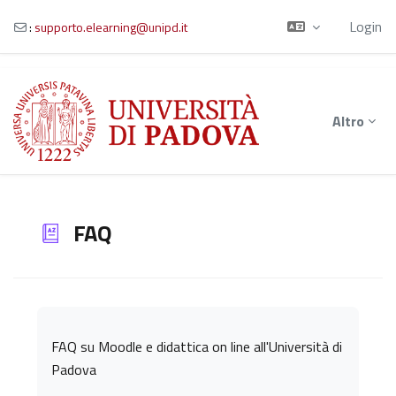
Login
:
supporto.elearning@unipd.it
Vai al contenuto principale
Altro
FAQ
Aggregazione dei criteri
FAQ su Moodle e didattica on line all'Università di
Padova