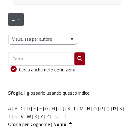
Esporta voci
...
Sfoglia il glossario usando questo indice
Cerca
Cerca
Cerca anche nelle definizioni
Sfoglia il glossario usando questo indice
A
|
B
|
C
|
D
|
E
|
F
|
G
|
H
|
I
|
J
|
K
|
L
|
M
|
N
|
O
|
P
|
Q
|
R
|
S
|
T
|
U
|
V
|
W
|
X
|
Y
|
Z
|
TUTTI
Ordinato per Nome decrescente
Ordina per:
Cognome
|
Nome