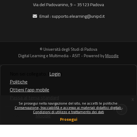
Via del Padovanino, 9 – 35123 Padova
Email :
supporto.elearning@unipd.it
© Università degli Studi di Padova
Digital Learning e Multimedia - ASIT - Powered by
Moodle
Non sei collegato. (
Login
)
Politiche
Ottieni l'app mobile
Passa al tema standard
x
Se prosegui nella navigazione del sito, ne accetti le politiche:
Conservazione, tracciabilità e accesso ai materiali didattici digitali
Condizioni di utilizzo e trattamento dei dati
Powered by
Moodle
Prosegui