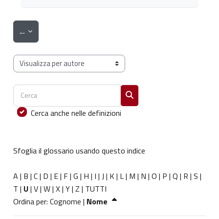
Esporta voci
...
Sfoglia il glossario usando questo indice
Cerca
Cerca
Cerca anche nelle definizioni
Sfoglia il glossario usando questo indice
A
|
B
|
C
|
D
|
E
|
F
|
G
|
H
|
I
|
J
|
K
|
L
|
M
|
N
|
O
|
P
|
Q
|
R
|
S
|
T
|
U
|
V
|
W
|
X
|
Y
|
Z
|
TUTTI
Ordinato per Nome decrescente
Ordina per:
Cognome
|
Nome