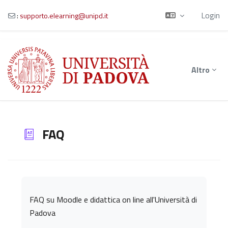
Login
:
supporto.elearning@unipd.it
Vai al contenuto principale
Altro
FAQ
Aggregazione dei criteri
FAQ su Moodle e didattica on line all'Università di
Padova