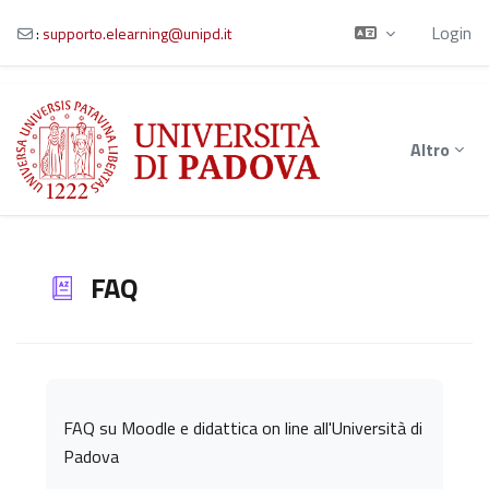
Login
:
supporto.elearning@unipd.it
Vai al contenuto principale
Altro
FAQ
Aggregazione dei criteri
FAQ su Moodle e didattica on line all'Università di
Padova