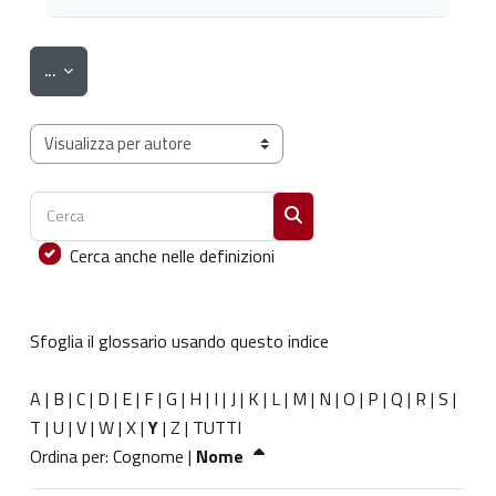
Esporta voci
...
Sfoglia il glossario usando questo indice
Cerca
Cerca
Cerca anche nelle definizioni
Sfoglia il glossario usando questo indice
A
|
B
|
C
|
D
|
E
|
F
|
G
|
H
|
I
|
J
|
K
|
L
|
M
|
N
|
O
|
P
|
Q
|
R
|
S
|
T
|
U
|
V
|
W
|
X
|
Y
|
Z
|
TUTTI
Ordinato per Nome decrescente
Ordina per:
Cognome
|
Nome