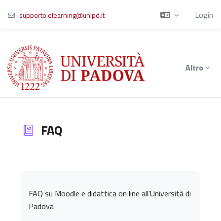
Login
:
supporto.elearning@unipd.it
Vai al contenuto principale
Altro
FAQ
Aggregazione dei criteri
FAQ su Moodle e didattica on line all'Università di
Padova