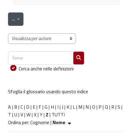
Esporta voci
...
Sfoglia il glossario usando questo indice
Cerca
Cerca
Cerca anche nelle definizioni
Sfoglia il glossario usando questo indice
A
|
B
|
C
|
D
|
E
|
F
|
G
|
H
|
I
|
J
|
K
|
L
|
M
|
N
|
O
|
P
|
Q
|
R
|
S
|
T
|
U
|
V
|
W
|
X
|
Y
|
Z
|
TUTTI
Ordinato per Nome crescente
Ordina per:
Cognome
|
Nome