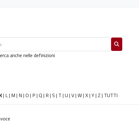
Cerca
erca anche nelle definizioni
K
|
L
|
M
|
N
|
O
|
P
|
Q
|
R
|
S
|
T
|
U
|
V
|
W
|
X
|
Y
|
Z
|
TUTTI
 voce