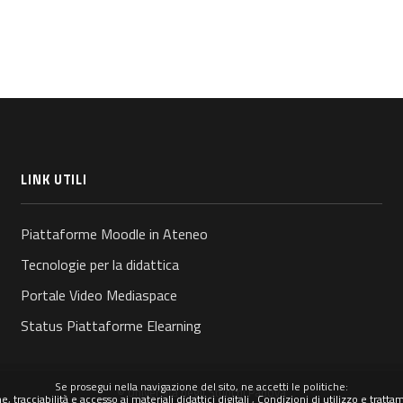
LINK UTILI
Piattaforme Moodle in Ateneo
Tecnologie per la didattica
Portale Video Mediaspace
Status Piattaforme Elearning
Se prosegui nella navigazione del sito, ne accetti le politiche:
© Università degli Studi di Padova
 tracciabilità e accesso ai materiali didattici digitali
Condizioni di utilizzo e tratta