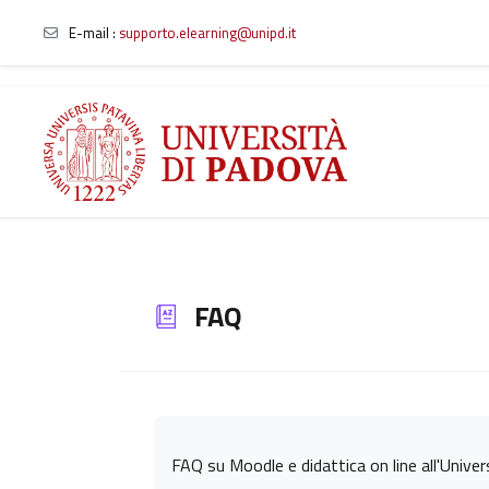
E-mail
:
supporto.elearning@unipd.it
Vai al contenuto principale
FAQ
Aggregazione dei criteri
FAQ su Moodle e didattica on line all'Unive