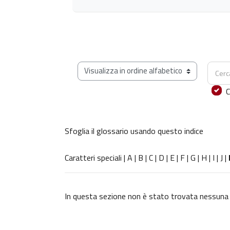
Cerca
Sfoglia il glossario usando questo indice
C
Sfoglia il glossario usando questo indice
Caratteri speciali
|
A
|
B
|
C
|
D
|
E
|
F
|
G
|
H
|
I
|
J
|
In questa sezione non è stato trovata nessuna