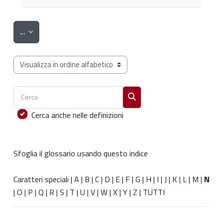
Esporta voci
...
Sfoglia il glossario usando questo indice
Cerca
Cerca
Cerca anche nelle definizioni
Sfoglia il glossario usando questo indice
Caratteri speciali
|
A
|
B
|
C
|
D
|
E
|
F
|
G
|
H
|
I
|
J
|
K
|
L
|
M
|
N
|
O
|
P
|
Q
|
R
|
S
|
T
|
U
|
V
|
W
|
X
|
Y
|
Z
|
TUTTI