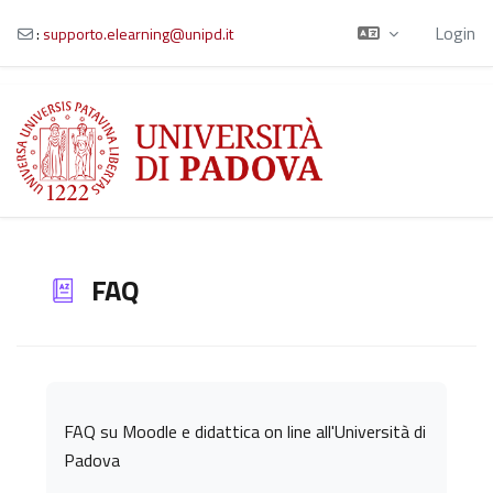
Login
:
supporto.elearning@unipd.it
Home
Unipd
Ufficio Digital
Learning e
Vai al contenuto principale
Multimedia
Contatti
Moodle
My Media
Lucrez-IA in
Moodle
FAQ
Aggregazione dei criteri
FAQ su Moodle e didattica on line all'Università di
Padova