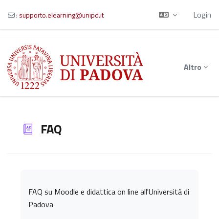
Login
:
supporto.elearning@unipd.it
Vai al contenuto principale
Altro
FAQ
Aggregazione dei criteri
FAQ su Moodle e didattica on line all'Università di
Padova