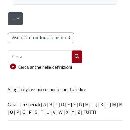
Esporta voci
...
Sfoglia il glossario usando questo indice
Cerca
Cerca
Cerca anche nelle definizioni
Sfoglia il glossario usando questo indice
Caratteri speciali
|
A
|
B
|
C
|
D
|
E
|
F
|
G
|
H
|
I
|
J
|
K
|
L
|
M
|
N
|
O
|
P
|
Q
|
R
|
S
|
T
|
U
|
V
|
W
|
X
|
Y
|
Z
|
TUTTI