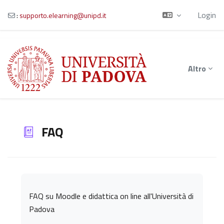
Login
:
supporto.elearning@unipd.it
Vai al contenuto principale
Altro
FAQ
Aggregazione dei criteri
FAQ su Moodle e didattica on line all'Università di
Padova