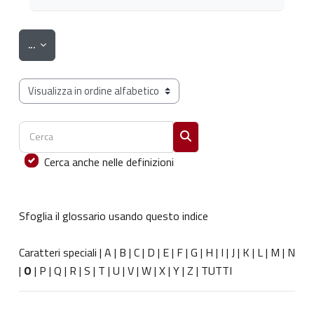
Esporta voci
...
Sfoglia il glossario usando questo indice
Cerca
Cerca
Cerca anche nelle definizioni
Sfoglia il glossario usando questo indice
Caratteri speciali
|
A
|
B
|
C
|
D
|
E
|
F
|
G
|
H
|
I
|
J
|
K
|
L
|
M
|
N
|
O
|
P
|
Q
|
R
|
S
|
T
|
U
|
V
|
W
|
X
|
Y
|
Z
|
TUTTI