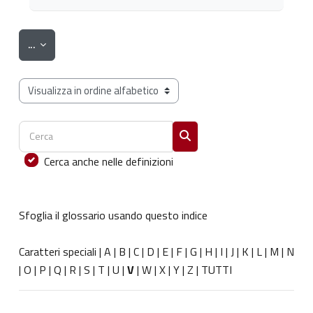
Esporta voci
...
Sfoglia il glossario usando questo indice
Cerca
Cerca
Cerca anche nelle definizioni
Sfoglia il glossario usando questo indice
Caratteri speciali
|
A
|
B
|
C
|
D
|
E
|
F
|
G
|
H
|
I
|
J
|
K
|
L
|
M
|
N
|
O
|
P
|
Q
|
R
|
S
|
T
|
U
|
V
|
W
|
X
|
Y
|
Z
|
TUTTI