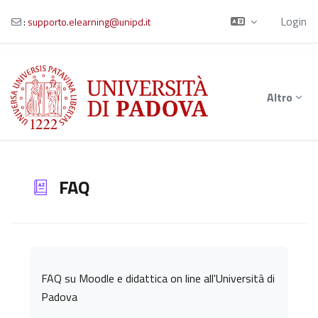
Login
:
supporto.elearning@unipd.it
Vai al contenuto principale
Altro
FAQ
Aggregazione dei criteri
FAQ su Moodle e didattica on line all'Università di
Padova