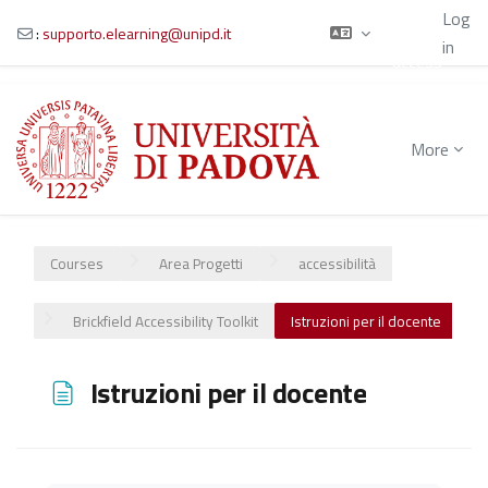
Using
Log
guest
:
supporto.elearning@unipd.it
in
access
Skip to main content
More
Courses
Area Progetti
accessibilità
Brickfield Accessibility Toolkit
Istruzioni per il docente
Istruzioni per il docente