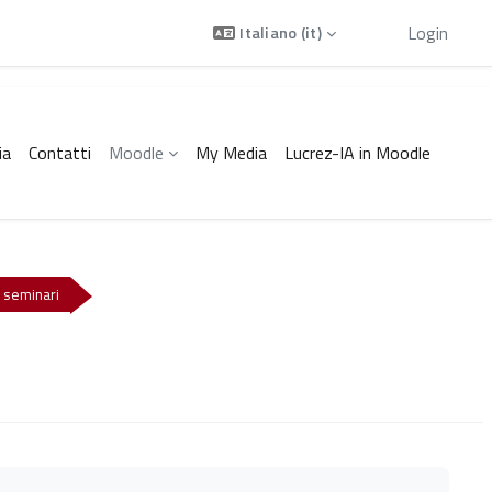
Ospite
Login
Italiano ‎(it)‎
ia
Contatti
Moodle
My Media
Lucrez-IA in Moodle
e seminari