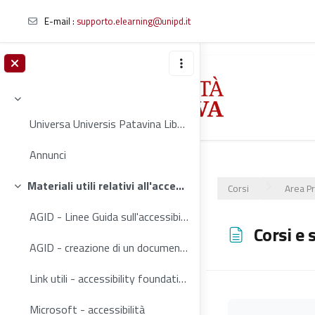
E-mail
:
supporto.elearning@unipd.it
Vai al contenuto principale
Minimizza
Universa Universis Patavina Libertas Contribuisci ...
Annunci
Materiali utili relativi all'accessibilità web
Corsi
Area Pr
Minimizza
AGID - Linee Guida sull'accessibilità degli strumenti informatici (2020)
Corsi e 
AGID - creazione di un documento accessibile
Link utili - accessibility foundations
Microsoft - accessibilità