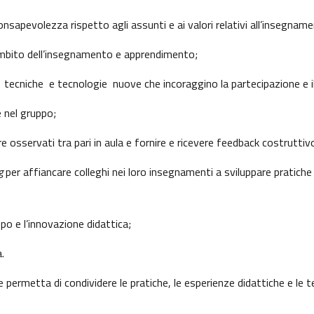
nsapevolezza rispetto agli assunti e ai valori relativi all’insegnam
ambito dell’insegnamento e apprendimento;
 tecniche e tecnologie nuove che incoraggino la partecipazione e i
e nel gruppo;
e osservati tra pari in aula e fornire e ricevere feedback costruttiv
g
per affiancare colleghi nei loro insegnamenti a sviluppare pratiche
o e l’innovazione didattica;
.
permetta di condividere le pratiche, le esperienze didattiche e le tec