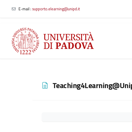
E-mail
:
supporto.elearning@unipd.it
Skip to main content
Teaching4Learning@Uni
Completion requirements