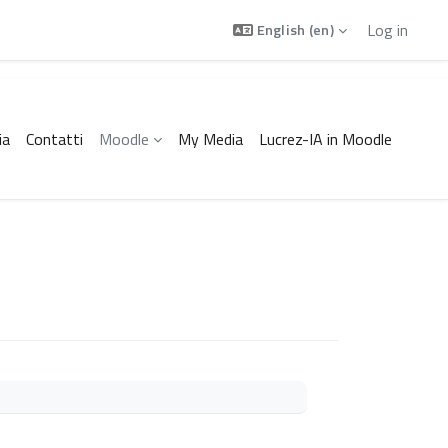
Log in
English ‎(en)‎
ia
Contatti
Moodle
My Media
Lucrez-IA in Moodle