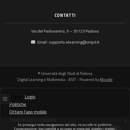
CONTATTI
Via del Padovanino, 9 – 35123 Padova
Email :
supporto.elearning@unipd.it
© Università degli Studi di Padova
Digital Learning e Multimedia - ASIT - Powered by
Moodle
Ospite (
Login
)
Apri indice del corso
Politiche
Ottieni l'app mobile
Passa al tema standard
x
Se prosegui nella navigazione del sito, ne accetti le politiche:
Conservazione, tracciabilità e accesso ai materiali didattici digitali