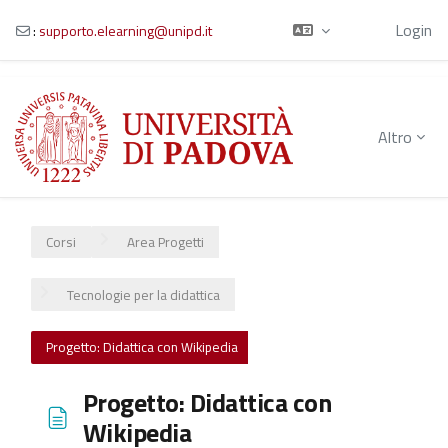
Ospite
Login
:
supporto.elearning@unipd.it
Vai al contenuto principale
Altro
Corsi
Area Progetti
Tecnologie per la didattica
Progetto: Didattica con Wikipedia
Progetto: Didattica con
Wikipedia