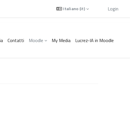
Ospite
Login
Italiano ‎(it)‎
ia
Contatti
Moodle
My Media
Lucrez-IA in Moodle