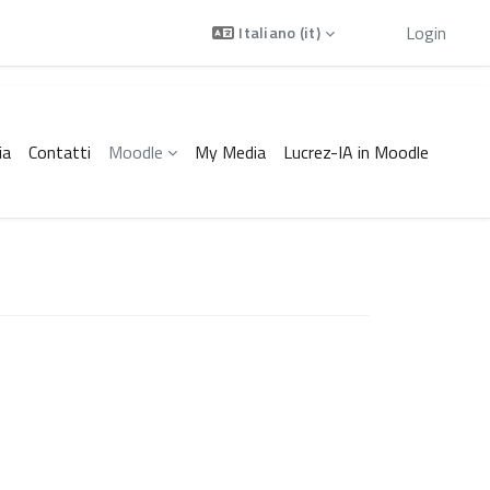
Ospite
Login
Italiano ‎(it)‎
ia
Contatti
Moodle
My Media
Lucrez-IA in Moodle