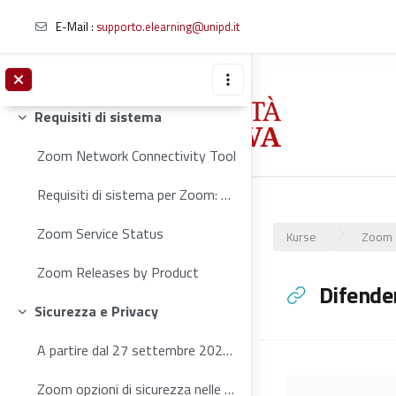
Zoom Blog (Jan. 2022) - Going Back to Online Learning? Features Designed for Your Virtual Classroom
E-Mail :
supporto.elearning@unipd.it
Live training: Zoom meeting for education
Zoom learning Center
Zum Hauptinhalt
Requisiti di sistema
Einklappen
Zoom Network Connectivity Tool
Requisiti di sistema per Zoom: Windows, macOS e Linux
Zoom Service Status
Kurse
Zoom
Zoom Releases by Product
Difende
Sicurezza e Privacy
Einklappen
A partire dal 27 settembre 2020, Zoom richiederà c...
Zoom opzioni di sicurezza nelle riunioni