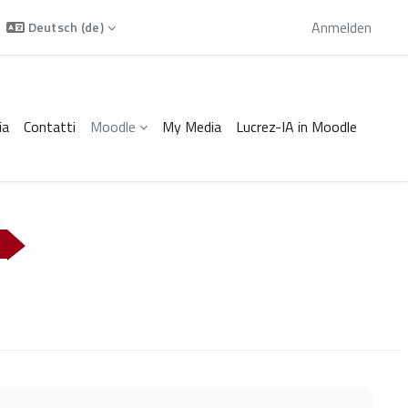
Sie sind als Gast angemeldet
Anmelden
Deutsch ‎(de)‎
ia
Contatti
Moodle
My Media
Lucrez-IA in Moodle