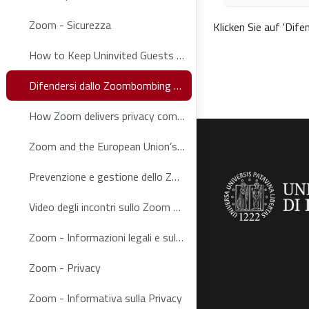
Abschlussbedin
Zoom - Sicurezza
Klicken Sie auf '
Dife
How to Keep Uninvited Guests Out of Your Zoom Event
Difendersi dallo Zoombombing - infografica
How Zoom delivers privacy commitments in Europe (July 2023)
Zoom and the European Union’s General Data Protection Regulation (GDPR) (Aug. 2023)
Prevenzione e gestione dello Zoombombing in base ai livelli di rischio - infografica
Video degli incontri sullo Zoom bombing (channel Mediaspace)
Zoom - Informazioni legali e sulla privacy
Zoom - Privacy
Zoom - Informativa sulla Privacy