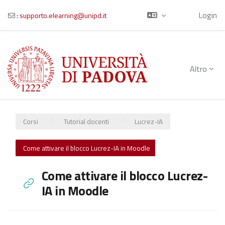
Ospite
Login
:
supporto.elearning@unipd.it
Vai al contenuto principale
Altro
Corsi
Tutorial docenti
Lucrez-IA
Come attivare il blocco Lucrez-IA in Moodle
Come attivare il blocco Lucrez-
IA in Moodle