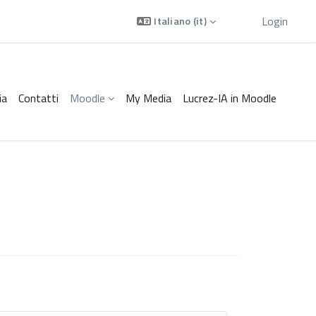
Ospite
Login
Italiano ‎(it)‎
ia
Contatti
Moodle
My Media
Lucrez-IA in Moodle