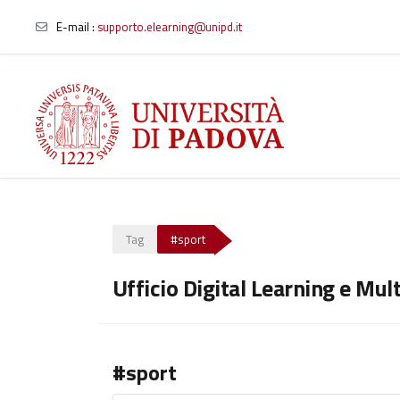
E-mail
:
supporto.elearning@unipd.it
Vai al contenuto principale
Tag
#sport
Ufficio Digital Learning e Mul
#sport