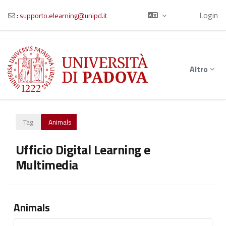
Ospite
Login
:
supporto.elearning@unipd.it
Vai al contenuto principale
Altro
Tag
Animals
Ufficio Digital Learning e
Multimedia
Animals