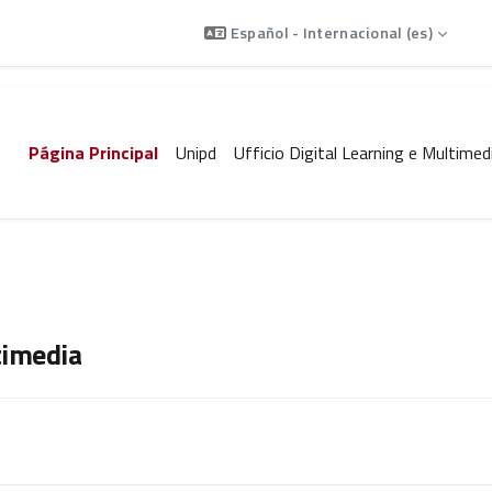
En
Español - Internacional ‎(es)‎
Página Principal
Unipd
Ufficio Digital Learning e Multimed
timedia