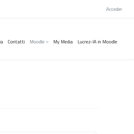
 este momento está usando el acceso para invitados
Acceder
ia
Contatti
Moodle
My Media
Lucrez-IA in Moodle