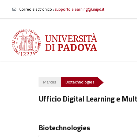
Correo electrónico :
supporto.elearning@unipd.it
Salta al contenido principal
Marcas
Biotechnologies
Ufficio Digital Learning e Mul
Biotechnologies