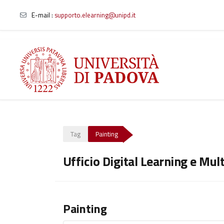
E-mail
:
supporto.elearning@unipd.it
Vai al contenuto principale
Tag
Painting
Ufficio Digital Learning e Mul
Painting