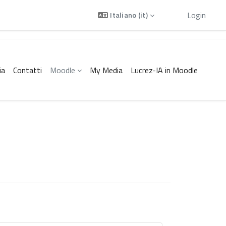
Ospite
Login
Italiano ‎(it)‎
ia
Contatti
Moodle
My Media
Lucrez-IA in Moodle