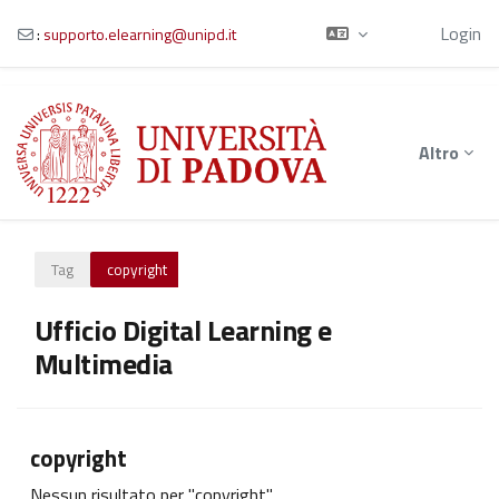
Ospite
Login
:
supporto.elearning@unipd.it
Vai al contenuto principale
Altro
Tag
copyright
Ufficio Digital Learning e
Multimedia
copyright
Nessun risultato per "copyright"