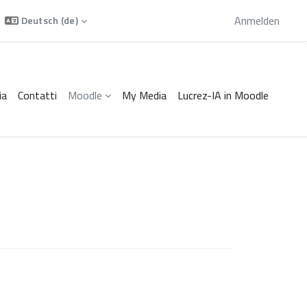
Sie sind als Gast angemeldet
Anmelden
Deutsch ‎(de)‎
ia
Contatti
Moodle
My Media
Lucrez-IA in Moodle