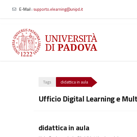
E-Mail :
supporto.elearning@unipd.it
Zum Hauptinhalt
Tags
didattica in aula
Ufficio Digital Learning e Mul
didattica in aula