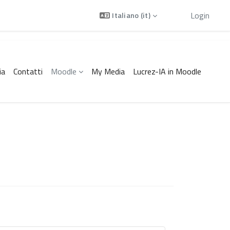
Ospite
Login
Italiano ‎(it)‎
ia
Contatti
Moodle
My Media
Lucrez-IA in Moodle