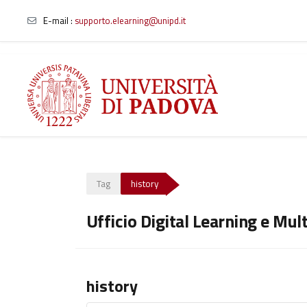
E-mail
:
supporto.elearning@unipd.it
Vai al contenuto principale
Tag
history
Ufficio Digital Learning e Mul
history