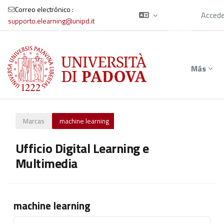
está
Correo electrónico :
usando el
Accede
supporto.elearning@unipd.it
acceso
para
Salta al contenido principal
invitados
Más
Marcas
machine learning
Ufficio Digital Learning e
Multimedia
machine learning