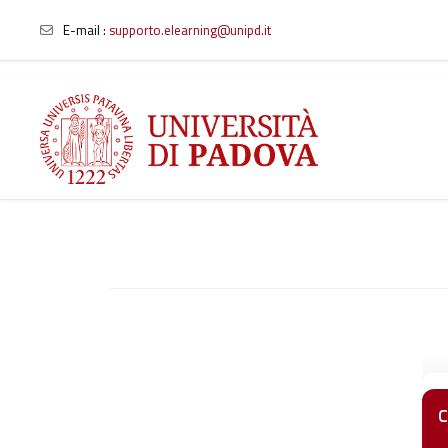
E-mail
:
supporto.elearning@unipd.it
Vai al contenuto principale
C