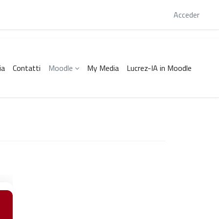
 este momento está usando el acceso para invitados
Acceder
ia
Contatti
Moodle
My Media
Lucrez-IA in Moodle