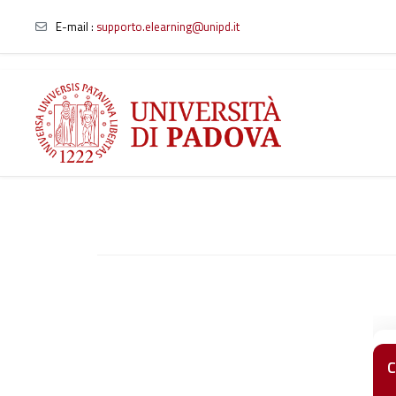
E-mail
:
supporto.elearning@unipd.it
Vai al contenuto principale
C