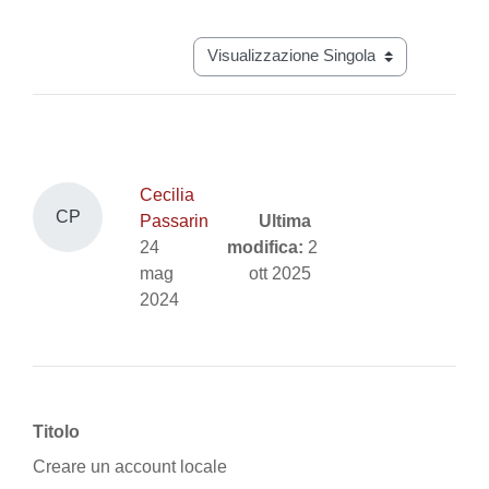
Aggregazione dei criteri
Navigazione terziaria modalità visual
Cecilia
CP
Passarin
Ultima
24
modifica:
2
mag
ott 2025
2024
Titolo
Creare un account locale