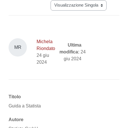
Navigazione terziaria modalità visual
Michela
Ultima
MR
Riondato
modifica:
24
24 giu
giu 2024
2024
Titolo
Guida a Statista
Autore