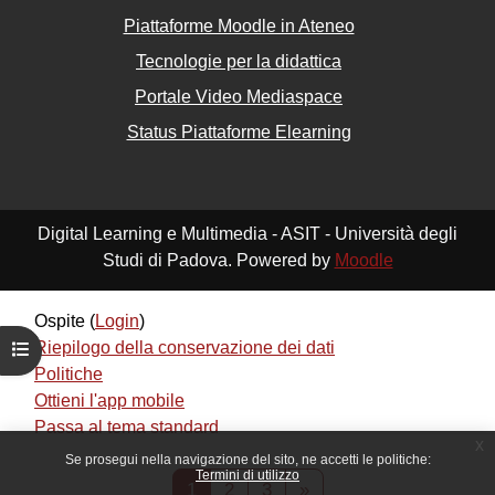
Piattaforme Moodle in Ateneo
Tecnologie per la didattica
Portale Video Mediaspace
Status Piattaforme Elearning
Digital Learning e Multimedia - ASIT - Università degli
Studi di Padova. Powered by
Moodle
Ospite (
Login
)
Riepilogo della conservazione dei dati
Apri indice del corso
Politiche
Ottieni l'app mobile
Passa al tema standard
x
Se prosegui nella navigazione del sito, ne accetti le politiche:
Termini di utilizzo
Pagina 1
Pagina 2
Pagina 3
Pagina successiva
1
2
3
»
Powered by
Moodle