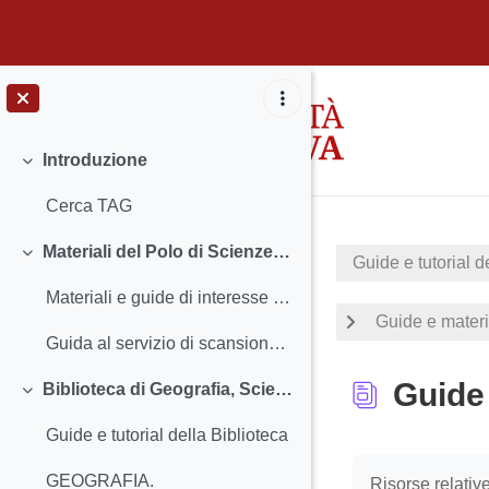
Vai al contenuto principale
Introduzione
Minimizza
Cerca TAG
Materiali del Polo di Scienze Sociali
Guide e tutorial d
Minimizza
Materiali e guide di interesse per tutte le biblioteche del Polo
Guide e material
Guida al servizio di scansione, copia e stampa con PaperCut
Guide 
Biblioteca di Geografia, Scienze Economiche e Aziendali ed Emeroteca di Ca' Borin
Minimizza
Guide e tutorial della Biblioteca
Aggregazione de
GEOGRAFIA.
Risorse relative