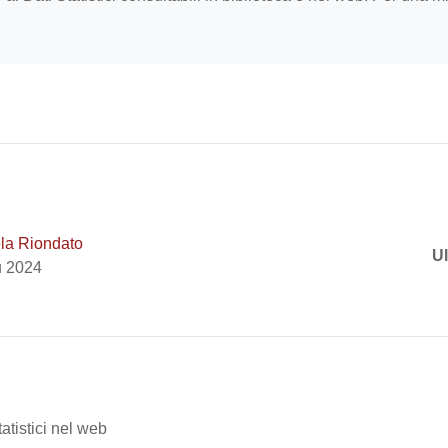
la Riondato
Ul
u 2024
tatistici nel web