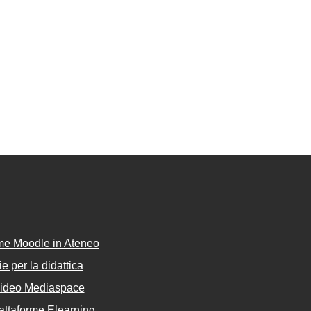
rme Moodle in Ateneo
e per la didattica
Video Mediaspace
attaforme Elearning