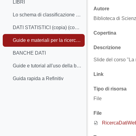
LIBRI
Autore
Lo schema di classificazione dei libri
Biblioteca di Scienz
DATI STATISTICI (copia) (copia)
Copertina
Guide e materiali per la ricerca dei dati statistici
Descrizione
BANCHE DATI
Slide del corso "La 
Guide e tutorial all'uso della banca dati Statista
Link
Guida rapida a Refinitiv
Tipo di risorsa
File
File
RicercaDatiWe