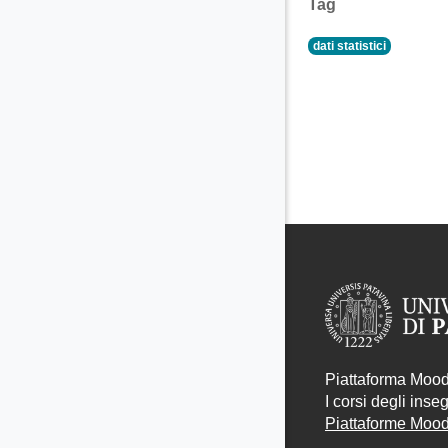
Tag
dati statistici
Piattaforma Moodl
I corsi degli ins
Piattaforme Moodl