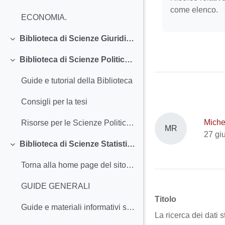
come elenco.
ECONOMIA.
Biblioteca di Scienze Giuridiche "Ruggero Meneghelli"
Minimizza
Biblioteca di Scienze Politiche "Ettore Anchieri"
Minimizza
Guide e tutorial della Biblioteca
Consigli per la tesi
Miche
Risorse per le Scienze Politiche, Economiche e Sociali
MR
27 gi
Biblioteca di Scienze Statistiche "Bernardo Colombo"
Minimizza
Torna alla home page del sito della biblioteca
GUIDE GENERALI
Titolo
Guide e materiali informativi sulla Biblioteca
La ricerca dei dati s