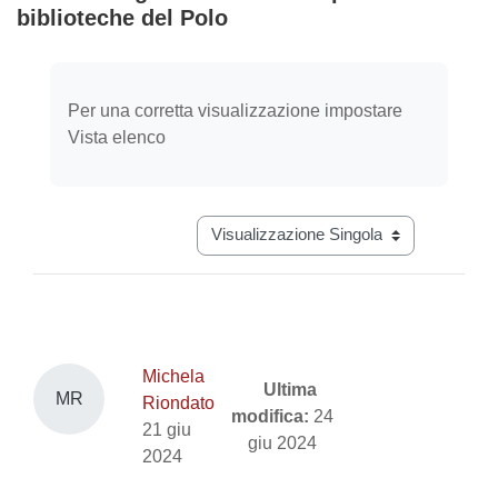
biblioteche del Polo
Aggregazione dei criteri
Per una corretta visualizzazione impostare
Vista elenco
Navigazione terziaria modalità visual
Michela
Ultima
MR
Riondato
modifica:
24
21 giu
giu 2024
2024