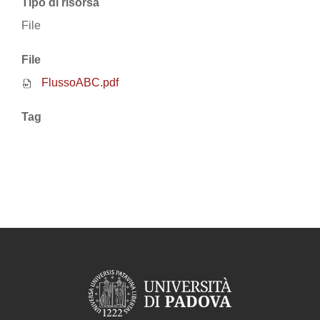
Tipo di risorsa
File
File
FlussoABC.pdf
Tag