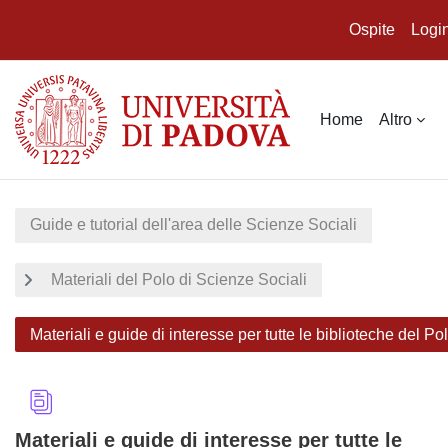
Ospite
Logi
Vai al contenuto principale
Home
Altro
Guide e tutorial dell'area delle Scienze Sociali
Materiali del Polo di Scienze Sociali
Materiali e guide di interesse per tutte le biblioteche del Po
Materiali e guide di interesse per tutte le