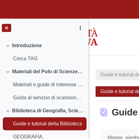
Vai al contenuto principale
Introduzione
Minimizza
Cerca TAG
Materiali del Polo di Scienze Sociali
Guide e tutorial d
Minimizza
Materiali e guide di interesse per tutte le biblioteche del Polo
Guide e tutorial d
Guida al servizio di scansione, copia e stampa con PaperCut
Guide 
Biblioteca di Geografia, Scienze Economiche e Aziendali ed Emeroteca di Ca' Borin
Minimizza
Guide e tutorial della Biblioteca
Aggregazione de
GEOGRAFIA.
Mappe, pieghevo