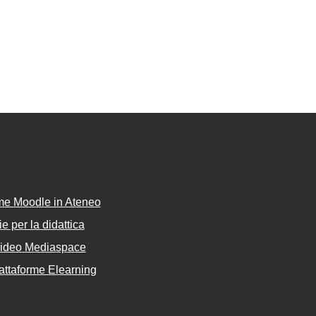
rme Moodle in Ateneo
e per la didattica
Video Mediaspace
attaforme Elearning