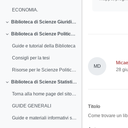
ECONOMIA.
Biblioteca di Scienze Giuridiche "Ruggero Meneghelli"
Minimizza
Biblioteca di Scienze Politiche "Ettore Anchieri"
Minimizza
Guide e tutorial della Biblioteca
Consigli per la tesi
Micae
MD
28 gi
Risorse per le Scienze Politiche, Economiche e Sociali
Biblioteca di Scienze Statistiche "Bernardo Colombo"
Minimizza
Torna alla home page del sito della biblioteca
GUIDE GENERALI
Titolo
Come trovare un lib
Guide e materiali informativi sulla Biblioteca