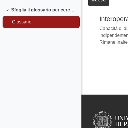
Sfoglia il glossario per cercare le definizioni dei termini che non conosci.
Minimizza
Interopera
Glossario
Capacità di dis
indipendentem
Rimane inalter