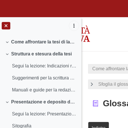
Vai al contenuto principale
Come affrontare la tesi di laurea: la scrittura scientifica (area Scienze Sociali)
Minimizza
Struttura e stesura della tesi
Minimizza
Segui la lezione: Indicazioni redazionali e stesura della tesi
Come affrontare la
Suggerimenti per la scrittura della tesi (manuale scaricabile)
Sfoglia il glos
Manuali e guide per la redazione della tesi
Gloss
Presentazione e deposito della tesi
Minimizza
Segui la lezione: Presentazione, discussione e deposito della tesi
Sitografia
Indietro