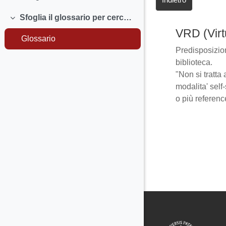
Sfoglia il glossario per cercare le definizioni dei termini che non conosci.
Minimizza
VRD (Virt
Glossario
Predisposizion
biblioteca.
"Non si tratta 
modalita' self
o più referenc