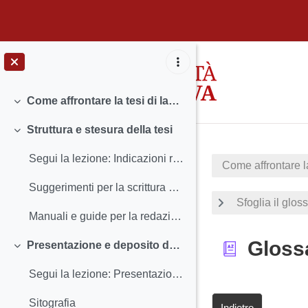
Vai al contenuto principale
Come affrontare la tesi di laurea: la scrittura scientifica (area Scienze Sociali)
Minimizza
Struttura e stesura della tesi
Minimizza
Segui la lezione: Indicazioni redazionali e stesura della tesi
Come affrontare la
Suggerimenti per la scrittura della tesi (manuale scaricabile)
Sfoglia il glos
Manuali e guide per la redazione della tesi
Gloss
Presentazione e deposito della tesi
Minimizza
Segui la lezione: Presentazione, discussione e deposito della tesi
Sitografia
Indietro