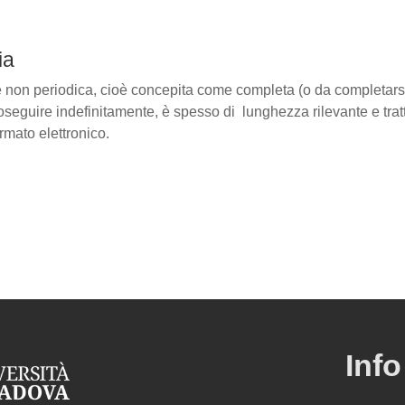
ia
non periodica, cioè concepita come completa (o da completarsi a
oseguire indefinitamente, è spesso di
lunghezza rilevante e tra
rmato elettronico.
Info