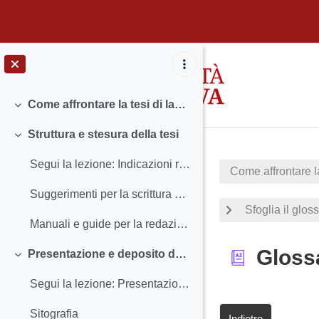
Vai al contenuto principale
Come affrontare la tesi di laurea: la scrittura scientifica (area Scienze Sociali)
Minimizza
Struttura e stesura della tesi
Minimizza
Segui la lezione: Indicazioni redazionali e stesura della tesi
Come affrontare la
Suggerimenti per la scrittura della tesi (manuale scaricabile)
Sfoglia il glos
Manuali e guide per la redazione della tesi
Gloss
Presentazione e deposito della tesi
Minimizza
Segui la lezione: Presentazione, discussione e deposito della tesi
Sitografia
Indietro