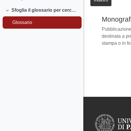
Sfoglia il glossario per cercare le definizioni dei termini che non conosci.
Minimizza
Monograf
Glossario
Pubblicazione 
destinata a pr
stampa o in fo