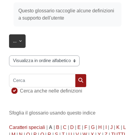
Aggregazione dei criteri
Questo glossario raccoglie alcune definizioni
a supporto dell'utente
Esporta voci
...
Sfoglia il glossario usando questo indice
Cerca
Cerca
Cerca anche nelle definizioni
Sfoglia il glossario usando questo indice
Caratteri speciali
|
A
|
B
|
C
|
D
|
E
|
F
|
G
|
H
|
I
|
J
|
K
|
L
|
M
|
N
|
O
|
P
|
Q
|
R
|
S
|
T
|
U
|
V
|
W
|
X
|
Y
|
Z
|
TUTTI