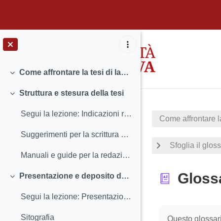
Vai al contenuto principale
Come affrontare la tesi di laurea: la scrittura scientifica (area Scienze Sociali)
Minimizza
Struttura e stesura della tesi
Minimizza
Segui la lezione: Indicazioni redazionali e stesura della tesi
Come affrontare la
Suggerimenti per la scrittura della tesi (manuale scaricabile)
Sfoglia il glos
Manuali e guide per la redazione della tesi
Gloss
Presentazione e deposito della tesi
Minimizza
Segui la lezione: Presentazione, discussione e deposito della tesi
Aggregazione de
Sitografia
Questo glossari