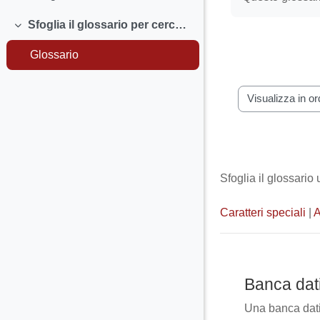
Sfoglia il glossario per cercare le definizioni dei termini che non conosci.
Minimizza
Glossario
Sfoglia il gloss
Sfoglia il glossario
Caratteri speciali
|
Banca dat
Una banca dati 