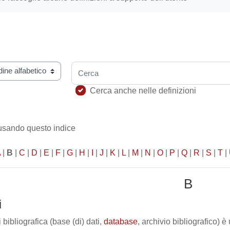
Cerca
ario usando questo indice
Cerca anche nelle definizioni
 usando questo indice
A
|
B
|
C
|
D
|
E
|
F
|
G
|
H
|
I
|
J
|
K
|
L
|
M
|
N
|
O
|
P
|
Q
|
R
|
S
|
T
|
B
i
bibliografica (base (di) dati,
database
, archivio bibliografico) è 