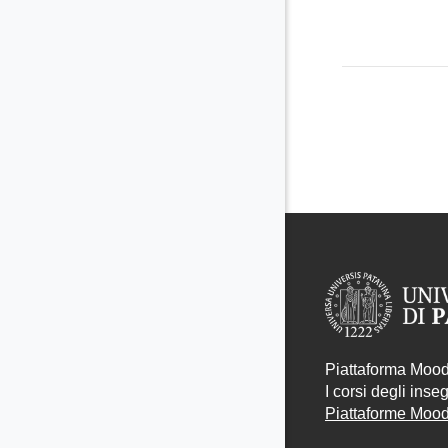
Piattaforma Moodl
I corsi degli ins
Piattaforme Moodl