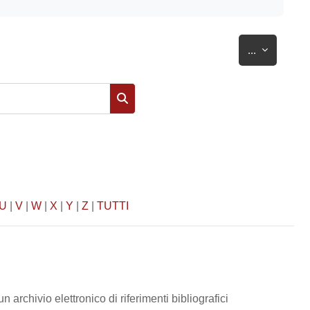
Esporta vo
...
Cerca
U
|
V
|
W
|
X
|
Y
|
Z
|
TUTTI
un archivio elettronico di riferimenti bibliografici