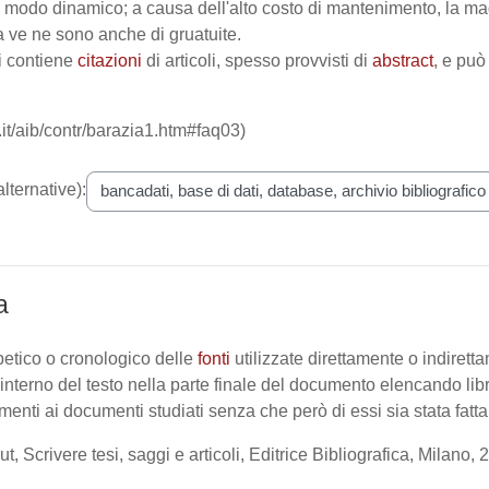
n modo dinamico; a causa dell'alto costo di mantenimento, la mag
ve ne sono anche di gruatuite.
i contiene
citazioni
di articoli, spesso provvisti di
abstract
, e può 
.it/aib/contr/barazia1.htm#faq03)
lternative):
a
betico o cronologico delle
fonti
utilizzate direttamente o indiretta
l'interno del testo nella parte finale del documento elencando libri,
erimenti ai documenti studiati senza che però di essi sia stata fat
t, Scrivere tesi, saggi e articoli, Editrice Bibliografica, Milano, 