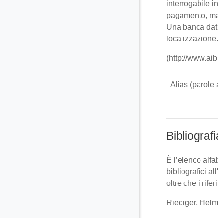
interrogabile i
pagamento, ma 
Una banca dat
localizzazione.
(http://www.aib
Alias (parole a
Bibliografi
È l’elenco alfa
bibliografici al
oltre che i rif
Riediger, Helmu