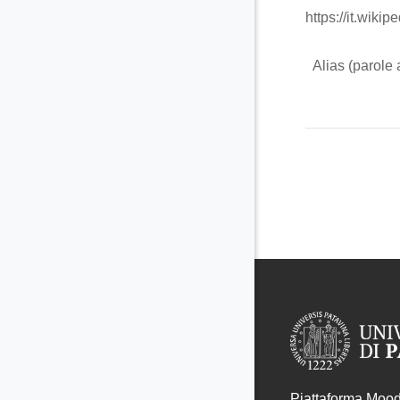
https://it.wiki
Alias (parole a
Piattaforma Moodl