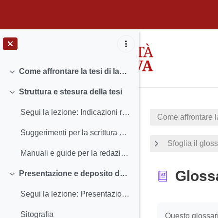
Vai al contenuto principale
Come affrontare la tesi di laurea: la scrittura scientifica (area Scienze Sociali)
Minimizza
Struttura e stesura della tesi
Minimizza
Segui la lezione: Indicazioni redazionali e stesura della tesi
Come affrontare la
Suggerimenti per la scrittura della tesi (manuale scaricabile)
Sfoglia il glos
Manuali e guide per la redazione della tesi
Gloss
Presentazione e deposito della tesi
Minimizza
Segui la lezione: Presentazione, discussione e deposito della tesi
Aggregazione de
Sitografia
Questo glossari