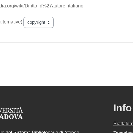
pedia.org/wiki/Diritto_d%27autore_italiano
lternative):
Info
Piattafo
e del Sistema Bibliotecario di Ateneo