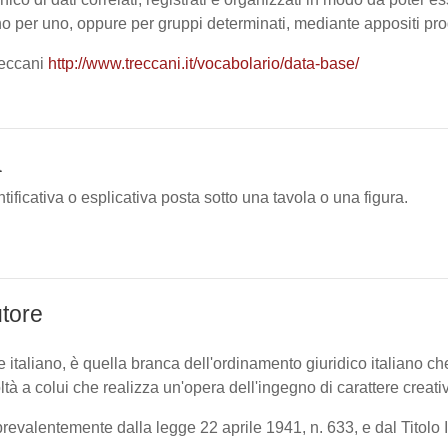
uno per uno, oppure per gruppi determinati, mediante appositi pr
eccani
http://www.treccani.it/vocabolario/data-base/
a
tificativa o esplicativa posta sotto una tavola o una figura.
utore
ore italiano, è quella branca dell'ordinamento giuridico italiano che 
tà a colui che realizza un'opera dell'ingegno di carattere creativo,
prevalentemente dalla legge 22 aprile 1941, n. 633, e dal Titolo 