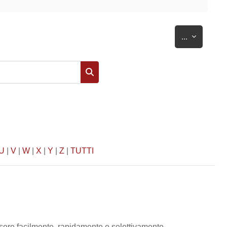
Esporta vo
...
Cerca
U
|
V
|
W
|
X
|
Y
|
Z
|
TUTTI
 essere facilmente, rapidamente e selettivamente