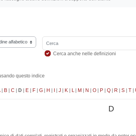
Cerca
ario usando questo indice
Cerca anche nelle definizioni
 usando questo indice
A
|
B
|
C
|
D
|
E
|
F
|
G
|
H
|
I
|
J
|
K
|
L
|
M
|
N
|
O
|
P
|
Q
|
R
|
S
|
T
|
D
onico di dati correlati, registrati e organizzati in modo da poter