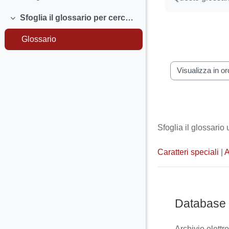
Sfoglia il glossario per cercare le definizioni dei termini che non conosci.
Minimizza
Glossario
Sfoglia il gloss
Sfoglia il glossario
Caratteri speciali
|
Database
Archivio elettr