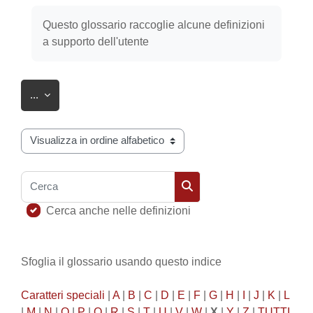
Aggregazione dei criteri
Questo glossario raccoglie alcune definizioni
a supporto dell'utente
Esporta voci
...
Sfoglia il glossario usando questo indice
Cerca
Cerca
Cerca anche nelle definizioni
Sfoglia il glossario usando questo indice
Caratteri speciali
|
A
|
B
|
C
|
D
|
E
|
F
|
G
|
H
|
I
|
J
|
K
|
L
|
M
|
N
|
O
|
P
|
Q
|
R
|
S
|
T
|
U
|
V
|
W
|
X
|
Y
|
Z
|
TUTTI