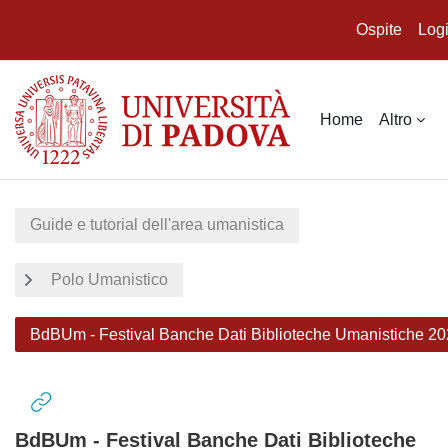
Ospite
Log
Vai al contenuto principale
Home
Altro
Guide e tutorial dell'area umanistica
Polo Umanistico
BdBUm - Festival Banche Dati Biblioteche Umanistiche 2
BdBUm - Festival Banche Dati Biblioteche