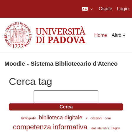
Ospite
Login
Vai al contenuto principale
Home
Altro
Moodle - Sistema Bibliotecario d'Ateneo
Cerca tag
Cerca tag
biblioteca digitale
bibliografia
c
citazioni
com
competenza informativa
dati statistici
Digital