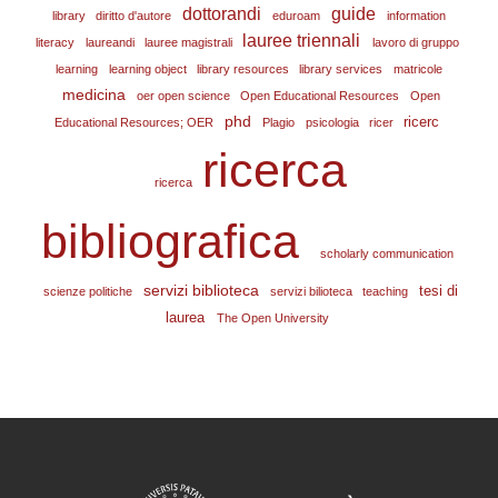
dottorandi
guide
library
diritto d'autore
eduroam
information
lauree triennali
literacy
laureandi
lauree magistrali
lavoro di gruppo
learning
learning object
library resources
library services
matricole
medicina
oer open science
Open Educational Resources
Open
phd
ricerc
Educational Resources; OER
Plagio
psicologia
ricer
ricerca
ricerca
bibliografica
scholarly communication
servizi biblioteca
tesi di
scienze politiche
servizi bilioteca
teaching
laurea
The Open University