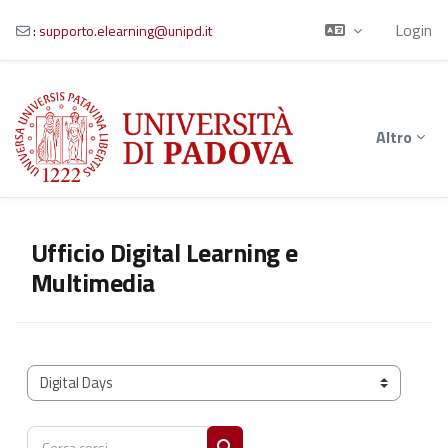
Login
:
supporto.elearning@unipd.it
Vai al contenuto principale
Altro
Ufficio Digital Learning e
Multimedia
Categorie di corso
Cerca corsi